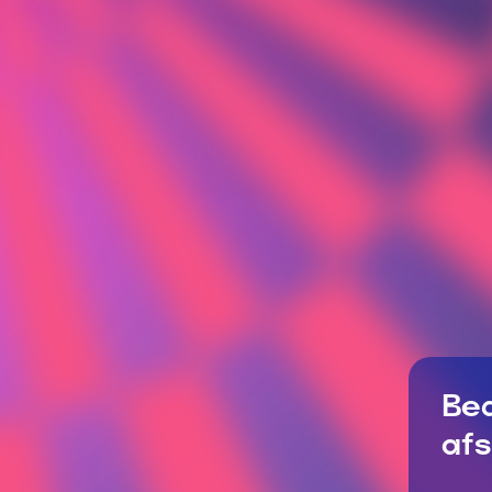
Bed
af