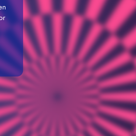
en
or