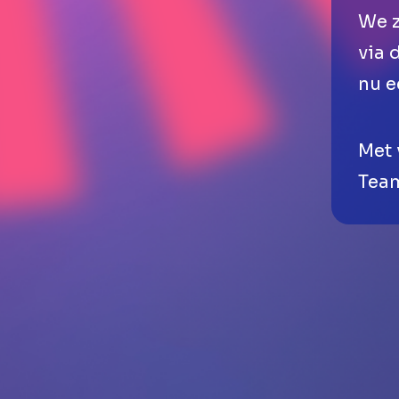
We z
via 
nu e
Met 
Tea