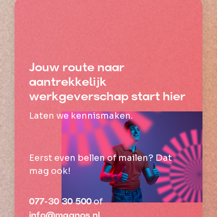
Jouw route naar
aantrekkelijk
werkgeverschap start hier
Laten we kennismaken.
Eerst even bellen of mailen? Dat
mag ook!
of
077-30 30 500
info@magnos.nl